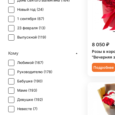
День святого Валентина (
164
)
Ирис (
3
)
Новый год (
24
)
Леукоспермум (
1
)
1 сентября (
67
)
Лилия (
5
)
23 февраля (
13
)
Лимониум (
2
)
Выпускной (
119
)
Маттиола (
3
)
8 050 ₽
День матери (
146
)
Мимоза (
1
)
Розы в кор
Кому
День учителя (
114
)
"Вечерняя 
Озотамнус (
1
)
Любимой (
167
)
Пасха (
15
)
Орхидея (
13
)
Подробнее
Руководителю (
178
)
Первое свидание (
190
)
Пион (
7
)
Бабушке (
190
)
Последний звонок (
112
)
Ранункулюс (
10
)
Маме (
193
)
Рождение ребенка (
73
)
Роза (
122
)
Девушке (
192
)
Рождество (
24
)
Роза кустовая (
40
)
Невесте (
7
)
Свадьба (
20
)
Сирень (
1
)