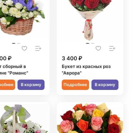
00 ₽
3 400 ₽
т сборный в
Букет из красных роз
ине "Романс"
"Аврора"
робнее
В корзину
Подробнее
В корзину