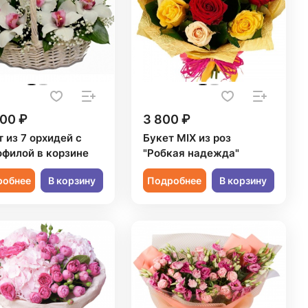
00 ₽
3 800 ₽
 из 7 орхидей с
Букет MIX из роз
офилой в корзине
"Робкая надежда"
робнее
В корзину
Подробнее
В корзину