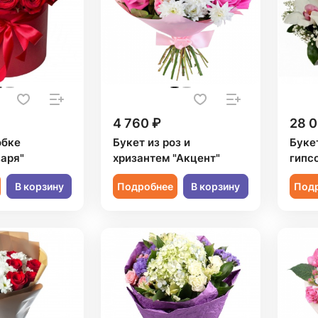
4 760 ₽
28 0
обке
Букет из роз и
Букет
заря"
хризантем "Акцент"
гипс
В корзину
Подробнее
В корзину
Под