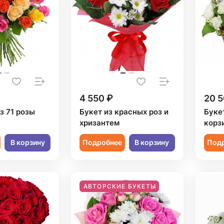
4 550 ₽
20 5
з 71 розы
Букет из красных роз и
Буке
хризантем
корз
В корзину
Подробнее
В корзину
Под
АВТОРСКИЕ БУКЕТЫ