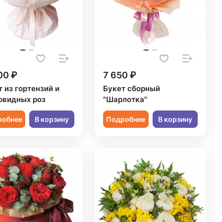
00 ₽
7 650 ₽
 из гортензий и
Букет сборный
овидных роз
"Шарлотка"
робнее
В корзину
Подробнее
В корзину