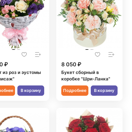
0 ₽
8 050 ₽
т из роз и эустомы
Букет сборный в
нисаж"
коробке "Шри-Ланка"
робнее
В корзину
Подробнее
В корзину