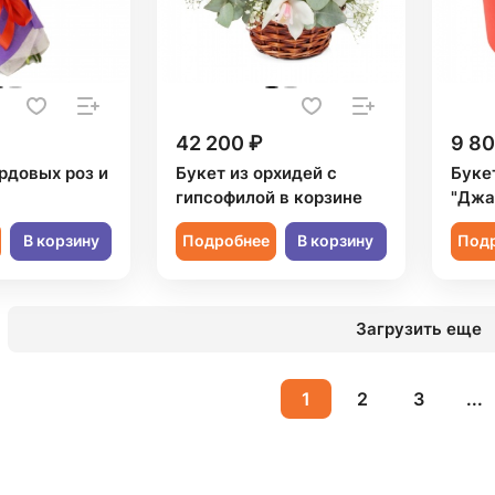
42 200 ₽
9 80
рдовых роз и
Букет из орхидей с
Букет
гипсофилой в корзине
"Джа
В корзину
Подробнее
В корзину
Под
Загрузить еще
1
2
3
...