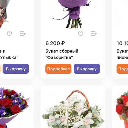
6 200 ₽
10 1
з и
Букет сборный
Букет
"Улыбка"
"Фаворитка"
пион
В корзину
Подробнее
В корзину
Под