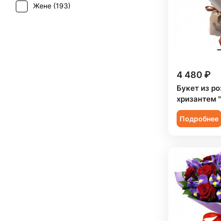
Жене (
193
)
Татьянин день (
143
)
Скиммия (
2
)
Женщине (
191
)
Юбилей (
121
)
Солидаго (
1
)
Коллеге (
193
)
Статица (
5
)
Мужчине (
24
)
Тюльпан (
20
)
4 480 ₽
Подруге (
190
)
Фрезия (
2
)
Букет из ро
Ребенку (
100
)
хризантем 
Хризантема (
24
)
Сестре (
189
)
Подробнее
Эустома (
18
)