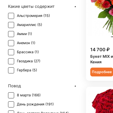
Какие цветы содержит
Альстромерия (
15
)
Амариллис (
5
)
Амми (
1
)
Анемон (
1
)
14 700 ₽
Брассика (
1
)
Букет MIX и
Гвоздика (
27
)
Кения
Гербера (
5
)
Подробнее
Гиперикум (
5
)
Повод
Гипсофила (
8
)
8 марта (
166
)
Гладиолус (
2
)
День рождения (
191
)
Гортензия (
9
)