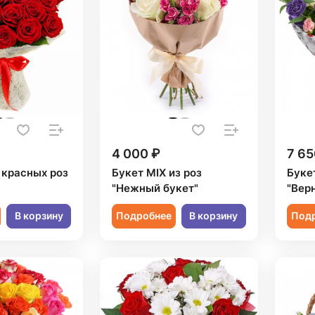
4 000 ₽
7 65
 красных роз
Букет MIX из роз
Буке
"Нежный букет"
"Вер
В корзину
Подробнее
В корзину
Под