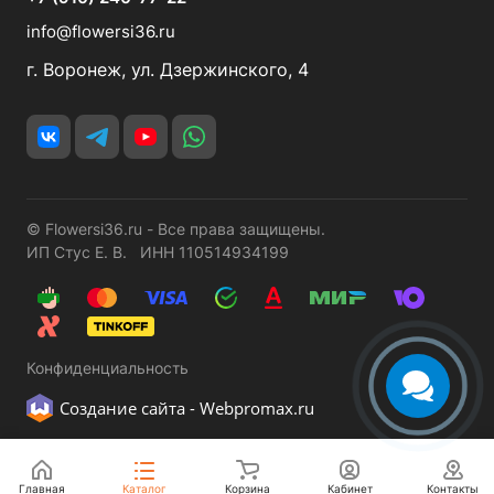
info@flowersi36.ru
г. Воронеж, ул. Дзержинского, 4
© Flowersi36.ru - Все права защищены.
ИП Стус Е. В. ИНН 110514934199
Конфиденциальность
Создание сайта -
Webpromax.ru
Главная
Каталог
Корзина
Кабинет
Контакты