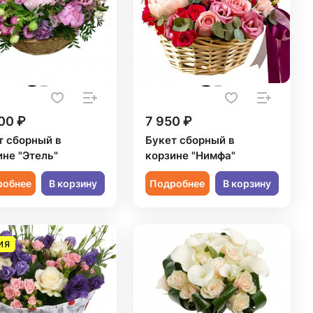
00 ₽
7 950 ₽
т сборный в
Букет сборный в
ине "Этель"
корзине "Нимфа"
робнее
В корзину
Подробнее
В корзину
ИЯ