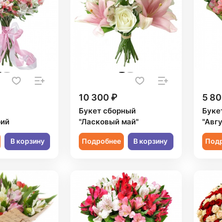
10 300 ₽
5 80
Букет сборный
Буке
рий
"Ласковый май"
"Авг
В корзину
Подробнее
В корзину
Под