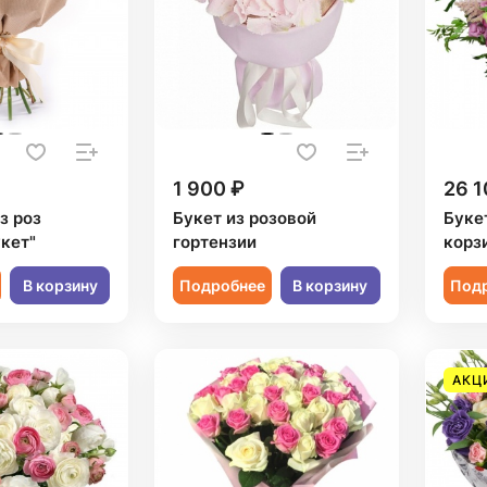
1 900 ₽
26 1
з роз
Букет из розовой
Буке
кет"
гортензии
корз
В корзину
Подробнее
В корзину
Под
АКЦ