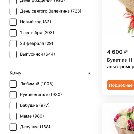
День рождения (
995
)
Гвоздика (
58
)
День святого Валентина (
723
)
Гербера (
44
)
Новый год (
83
)
Гиацинт (
9
)
1 сентября (
203
)
Гиперикум (
38
)
23 февраля (
29
)
Гипсофила (
43
)
4 600 ₽
Выпускной (
644
)
Гладиолус (
15
)
Букет из 11
День матери (
622
)
альстромер
Гортензия (
41
)
Кому
День учителя (
474
)
Грин белл (
1
)
Любимой (
1008
)
Подробнее
Пасха (
33
)
Ирис (
43
)
Руководителю (
930
)
Первое свидание (
976
)
Калла (
13
)
Бабушке (
977
)
Последний звонок (
597
)
Краспедия (
2
)
Маме (
989
)
Рождение ребенка (
368
)
Леукоспермум (
1
)
Девушке (
168
)
Рождество (
80
)
Лилия (
45
)