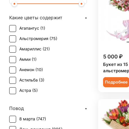
Какие цветы содержит
Агапантус (
1
)
Альстромерия (
75
)
Амариллис (
21
)
5 000 ₽
Амми (
1
)
Букет из 15
Анемон (
10
)
альстроме
Астильба (
3
)
Подробнее
Астра (
5
)
Брассика (
2
)
Повод
Ваксфлауэр (
1
)
8 марта (
747
)
Васильки (
1
)