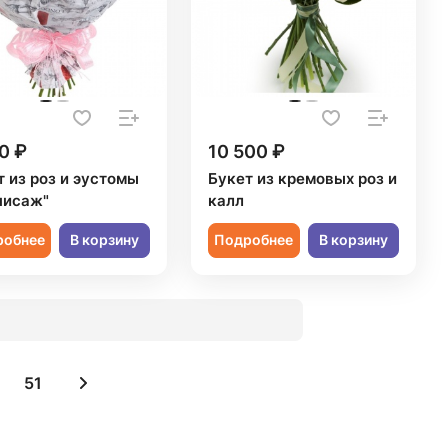
0 ₽
10 500 ₽
т из роз и эустомы
Букет из кремовых роз и
нисаж"
калл
робнее
В корзину
Подробнее
В корзину
51