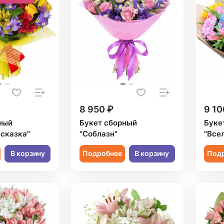
8 950 ₽
9 10
ный
Букет сборный
Буке
 сказка"
"Соблазн"
"Все
В корзину
Подробнее
В корзину
Под