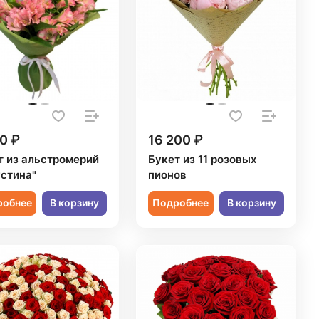
0 ₽
16 200 ₽
т из альстромерий
Букет из 11 розовых
устина"
пионов
робнее
В корзину
Подробнее
В корзину