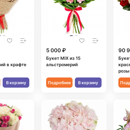
5 000 ₽
90 9
Букет MIX из 15
Букет
ий в крафте
альстромерий
крас
розы
В корзину
Подробнее
В корзину
Под