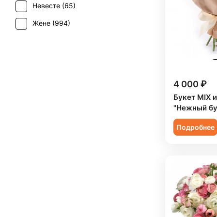
Невесте (
65
)
Свадьба (
30
)
Лимониум (
3
)
Жене (
994
)
Татьянин день (
588
)
Маттиола (
29
)
Женщине (
1003
)
Траур (
1
)
Мимоза (
15
)
Коллеге (
994
)
Юбилей (
625
)
Нарцисс (
1
)
Мужчине (
82
)
4 000 ₽
Озотамнус (
3
)
Подруге (
166
)
Букет MIX и
Орхидея (
53
)
"Нежный бу
Ребенку (
502
)
Пион (
74
)
Подробнее
Сестре (
166
)
Подсолнух (
24
)
Ранункулюс (
22
)
Роза (
455
)
Роза кустовая (
156
)
Ромашка (
7
)