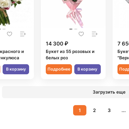
14 300 ₽
7 65
 красного и
Букет из 55 розовых и
Буке
ункулюса
белых роз
"Вер
В корзину
Подробнее
В корзину
Под
Загрузить еще
1
2
3
...