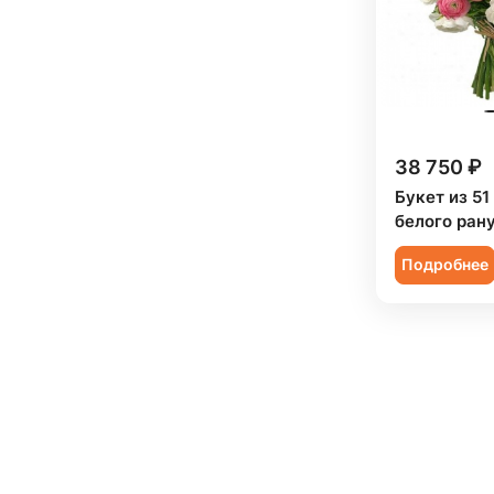
Сирень (
4
)
Скиммия (
5
)
Солидаго (
7
)
Статица (
19
)
38 750 ₽
Танацетум (
18
)
Букет из 51
Тюльпан (
113
)
белого ран
Фрезия (
21
)
Подробнее
Хамелациум (
2
)
Хризантема (
83
)
Эустома (
78
)