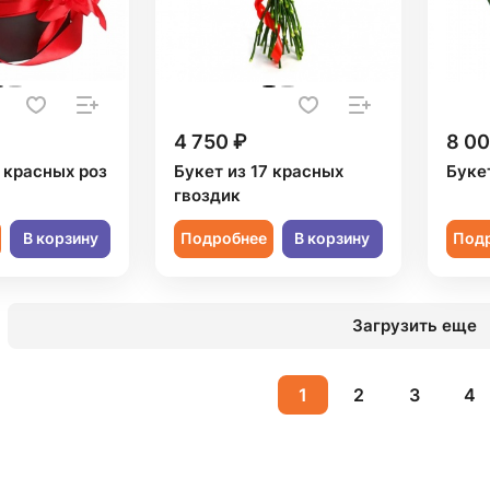
4 750 ₽
8 00
 красных роз
Букет из 17 красных
Буке
гвоздик
В корзину
Подробнее
В корзину
Под
Загрузить еще
1
2
3
4