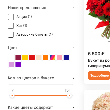
Наши предложения
Акция (
1
)
Хит (
1
)
Авторские букеты (
1
)
Цвет
6 500 ₽
Букет из ро
гиперикума
Подробнее
Кол-во цветов в букете
Какие цветы содержит