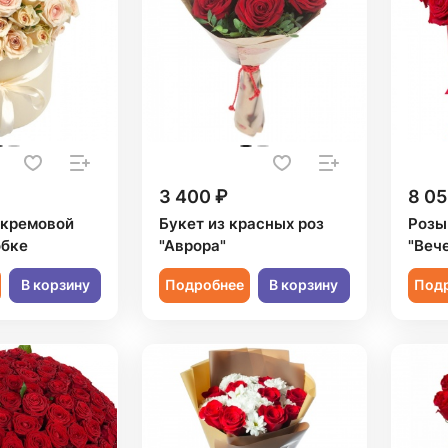
3 400 ₽
8 05
1 кремовой
Букет из красных роз
Розы
обке
"Аврора"
"Веч
В корзину
Подробнее
В корзину
Под