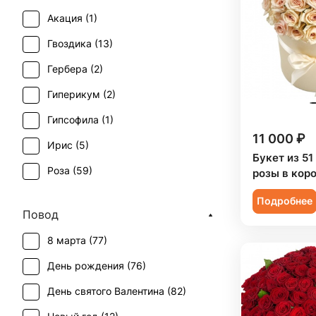
Акация (
1
)
Гвоздика (
13
)
Гербера (
2
)
Гиперикум (
2
)
Гипсофила (
1
)
11 000 ₽
Ирис (
5
)
Букет из 5
Роза (
59
)
розы в кор
Роза кустовая (
5
)
Подробнее
Повод
Тюльпан (
5
)
8 марта (
77
)
Хризантема (
3
)
День рождения (
76
)
Эустома (
1
)
День святого Валентина (
82
)