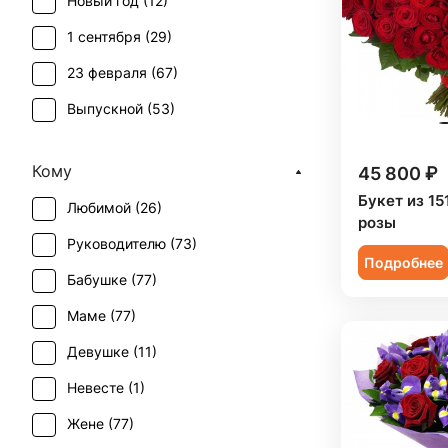
Новый год (
12
)
1 сентября (
29
)
23 февраля (
67
)
Выпускной (
53
)
День матери (
72
)
Кому
45 800 ₽
День учителя (
57
)
Букет из 15
Любимой (
26
)
Пасха (
5
)
розы
Руководителю (
73
)
Первое свидание (
66
)
Подробнее
Бабушке (
77
)
Последний звонок (
50
)
Маме (
77
)
Рождение ребенка (
27
)
Девушке (
11
)
Рождество (
12
)
Невесте (
1
)
Татьянин день (
73
)
Жене (
77
)
Траур (
3
)