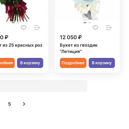
0 ₽
12 050 ₽
т из 25 красных роз
Букет из гвоздик
"Летиция"
робнее
В корзину
Подробнее
В корзину
5