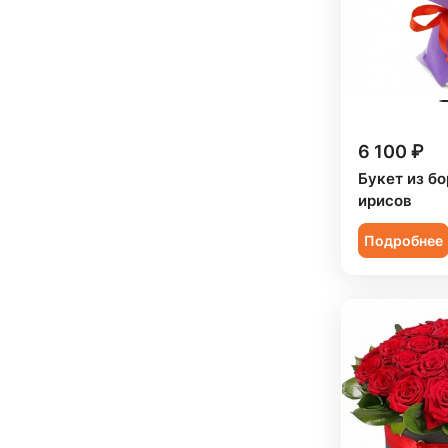
Женщине (
82
)
Юбилей (
46
)
Коллеге (
83
)
Мужчине (
69
)
Подруге (
11
)
6 100 ₽
Ребенку (
33
)
Букет из бо
Сестре (
11
)
ирисов
Подробнее