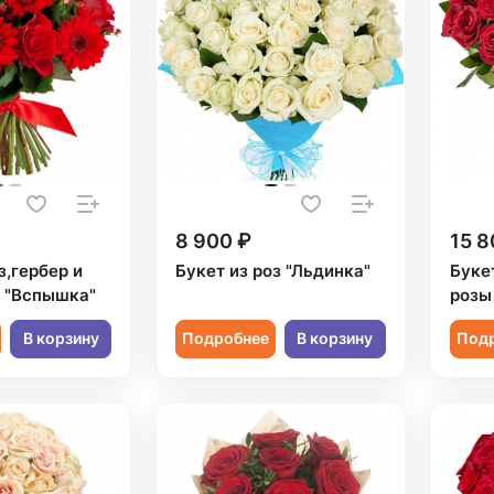
8 900 ₽
15 8
з,гербер и
Букет из роз "Льдинка"
Букет
 "Вспышка"
розы
В корзину
Подробнее
В корзину
Под