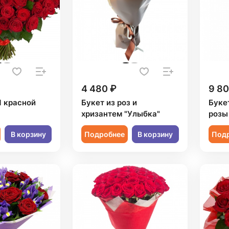
4 480 ₽
9 80
1 красной
Букет из роз и
Буке
хризантем "Улыбка"
розы
В корзину
Подробнее
В корзину
Под