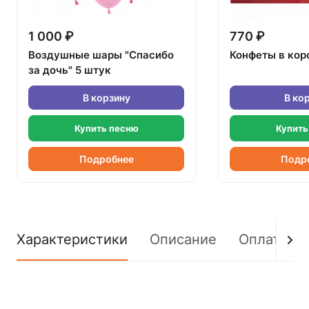
1 000 ₽
770 ₽
Воздушные шары "Спасибо
Конфеты в кор
за дочь" 5 штук
В корзину
В ко
Купить песню
Купить
Подробнее
Подр
Характеристики
Описание
Оплата