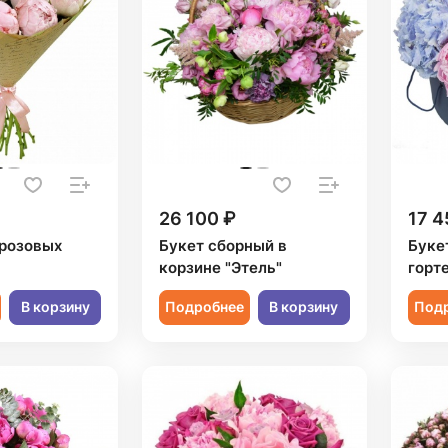
26 100 ₽
17 4
 розовых
Букет сборный в
Букет
корзине "Этель"
горт
В корзину
Подробнее
В корзину
Под