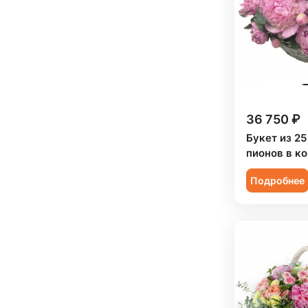
Подруге (
5
)
Ребенку (
8
)
Сестре (
5
)
36 750 ₽
Букет из 2
пионов в к
Подробнее