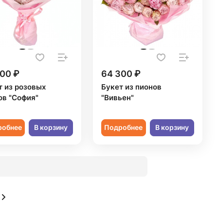
00 ₽
64 300 ₽
т из розовых
Букет из пионов
ов "София"
"Вивьен"
робнее
В корзину
Подробнее
В корзину