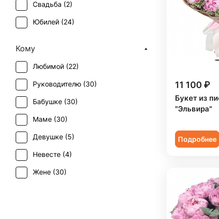
Свадьба (
2
)
Юбилей (
24
)
Кому
Любимой (
22
)
Руководителю (
30
)
11 100 ₽
Букет из п
Бабушке (
30
)
"Эльвира"
Маме (
30
)
Девушке (
5
)
Подробнее
Невесте (
4
)
Жене (
30
)
Женщине (
30
)
Коллеге (
30
)