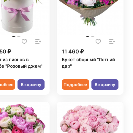
50 ₽
11 460 ₽
 из пионов в
Букет сборный "Летний
бе "Розовый джем"
дар"
робнее
В корзину
Подробнее
В корзину