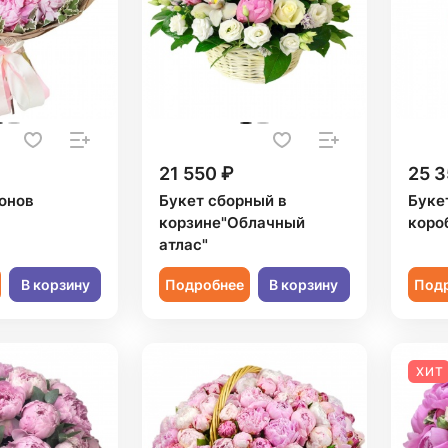
21 550 ₽
25 3
ионов
Букет сборный в
Букет
корзине"Облачный
коро
атлас"
В корзину
Подробнее
В корзину
Под
ХИТ