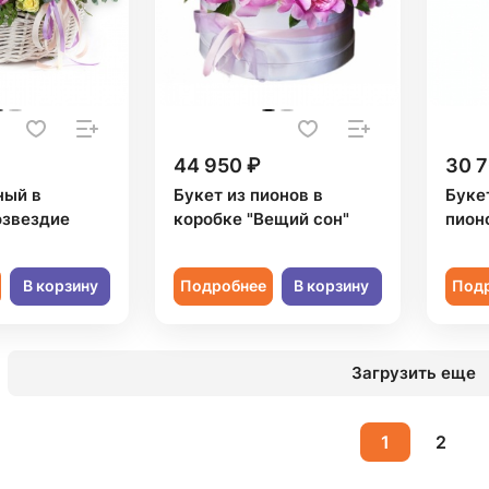
44 950 ₽
30 7
ный в
Букет из пионов в
Буке
озвездие
коробке "Вещий сон"
пион
В корзину
Подробнее
В корзину
Под
Загрузить еще
1
2