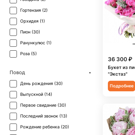
Гортензия (
2
)
Орхидея (
1
)
Пион (
30
)
Ранункулюс (
1
)
Роза (
5
)
36 300 ₽
Роза кустовая (
3
)
Букет из п
Повод
"Экстаз"
Статица (
1
)
День рождения (
30
)
Подробнее
Хризантема (
1
)
Выпускной (
14
)
Эустома (
3
)
Первое свидание (
30
)
Последний звонок (
13
)
Рождение ребенка (
20
)