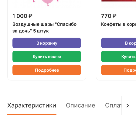
1 000 ₽
770 ₽
Воздушные шары "Спасибо
Конфеты в кор
за дочь" 5 штук
В корзину
В ко
Купить песню
Купить
Подробнее
Подр
Характеристики
Описание
Оплата