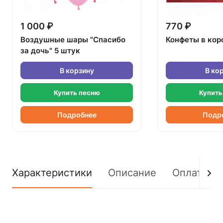
1 000 ₽
770 ₽
Воздушные шары "Спасибо
Конфеты в кор
за дочь" 5 штук
В корзину
В ко
Купить песню
Купить
Подробнее
Подр
Характеристики
Описание
Оплата