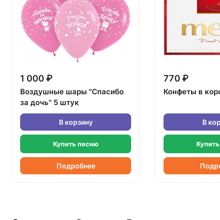
1 000 ₽
770 ₽
Воздушные шары "Спасибо
Конфеты в кор
за дочь" 5 штук
В корзину
В ко
Купить песню
Купить
Подробнее
Подр