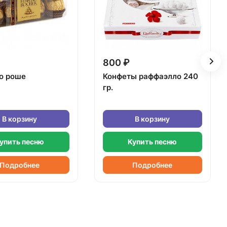
800 ₽
о роше
Конфеты раффаэлло 240
гр.
В корзину
В корзину
упить песню
Купить песню
Подробнее
Подробнее