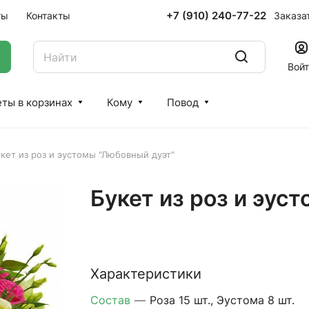
+7 (910) 240-77-22
Заказа
ты
Контакты
Вой
ты в корзинах
Кому
Повод
кет из роз и эустомы "Любовный дуэт"
Букет из роз и эус
Характеристики
Состав
—
Роза 15 шт., Эустома 8 шт.