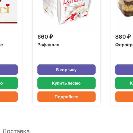
660 ₽
880 ₽
ке
Рафаэлло
Феррер
В корзину
ню
Купить песню
К
е
Подробнее
Доставка