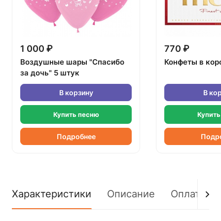
1 000 ₽
770 ₽
Воздушные шары "Спасибо
Конфеты в кор
за дочь" 5 штук
В корзину
В ко
Купить песню
Купить
Подробнее
Подр
Характеристики
Описание
Оплата