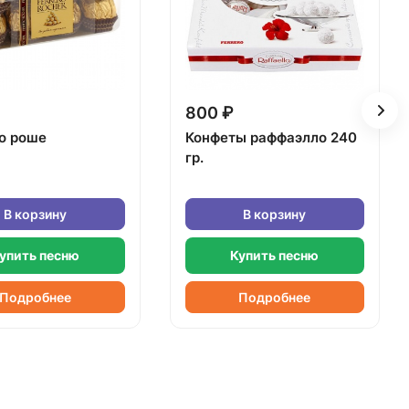
800 ₽
о роше
Конфеты раффаэлло 240
гр.
В корзину
В корзину
упить песню
Купить песню
Подробнее
Подробнее