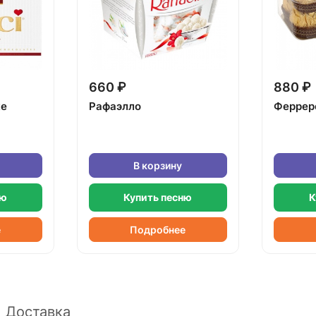
660 ₽
880 ₽
ке
Рафаэлло
Феррер
В корзину
ню
Купить песню
К
е
Подробнее
Доставка