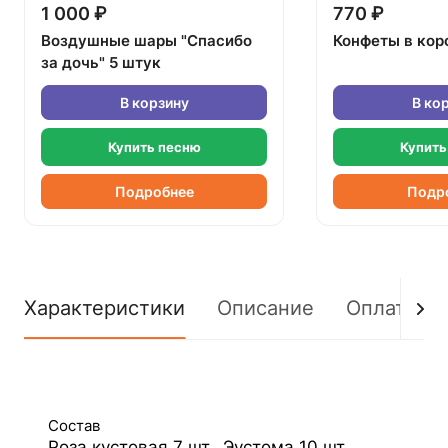
1 000 ₽
770 ₽
Воздушные шары "Спасибо
Конфеты в кор
за дочь" 5 штук
В корзину
В ко
Купить песню
Купить
Подробнее
Подр
Характеристики
Описание
Оплата
Состав
Роза кустовая 7 шт., Эустома 10 шт.