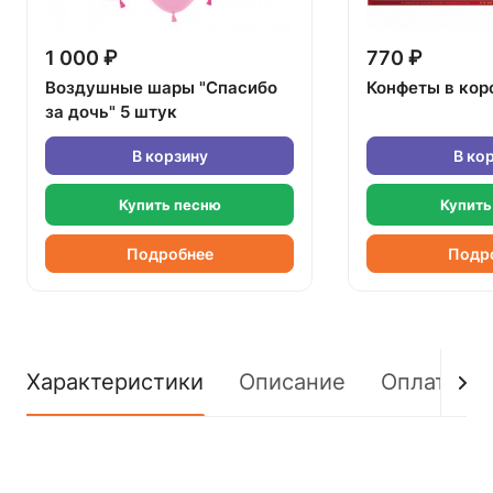
1 000 ₽
770 ₽
Воздушные шары "Спасибо
Конфеты в кор
за дочь" 5 штук
В корзину
В ко
Купить песню
Купить
Подробнее
Подр
Характеристики
Описание
Оплата