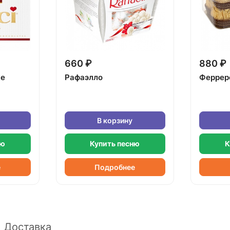
660 ₽
880 ₽
ке
Рафаэлло
Феррер
В корзину
ню
Купить песню
К
е
Подробнее
Доставка