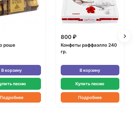
800 ₽
о роше
Конфеты раффаэлло 240
гр.
В корзину
В корзину
упить песню
Купить песню
Подробнее
Подробнее