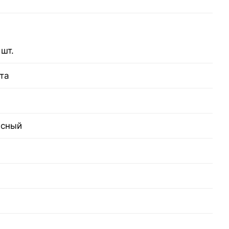
 шт.
та
асный