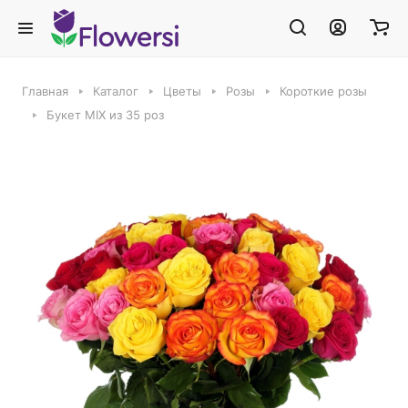
Главная
Каталог
Цветы
Розы
Короткие розы
Букет MIX из 35 роз