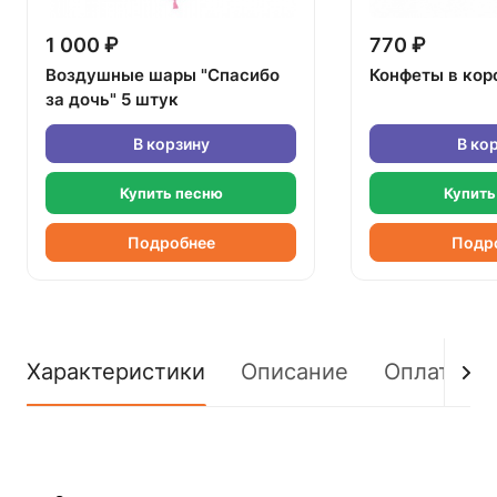
1 000 ₽
770 ₽
Воздушные шары "Спасибо
Конфеты в кор
за дочь" 5 штук
В корзину
В ко
Купить песню
Купить
Подробнее
Подр
Характеристики
Описание
Оплата