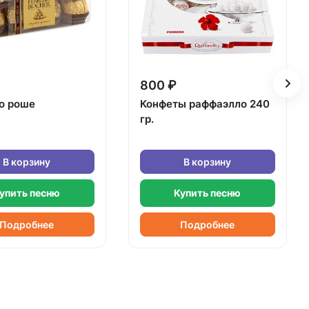
800 ₽
о роше
Конфеты раффаэлло 240
гр.
В корзину
В корзину
упить песню
Купить песню
Подробнее
Подробнее