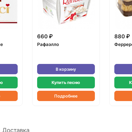
660 ₽
880 ₽
ке
Рафаэлло
Феррер
В корзину
ню
Купить песню
К
е
Подробнее
Доставка