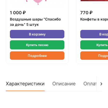
1 000 ₽
770 ₽
Воздушные шары "Спасибо
Конфеты в кор
за дочь" 5 штук
В корзину
В ко
Купить песню
Купить
Подробнее
Подр
Характеристики
Описание
Оплата