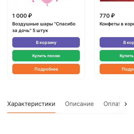
1 000 ₽
770 ₽
Воздушные шары "Спасибо
Конфеты в кор
за дочь" 5 штук
В корзину
В ко
Купить песню
Купить
Подробнее
Подр
Характеристики
Описание
Оплата