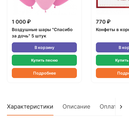
1 000 ₽
770 ₽
Воздушные шары "Спасибо
Конфеты в кор
за дочь" 5 штук
В корзину
В ко
Купить песню
Купить
Подробнее
Подр
Характеристики
Описание
Оплата