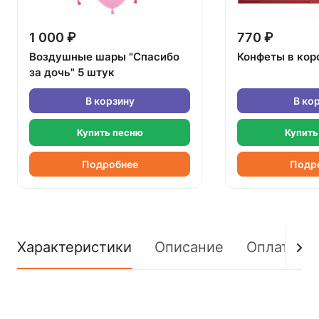
1 000 ₽
770 ₽
Воздушные шары "Спасибо
Конфеты в кор
за дочь" 5 штук
В корзину
В ко
Купить песню
Купить
Подробнее
Подр
Характеристики
Описание
Оплата