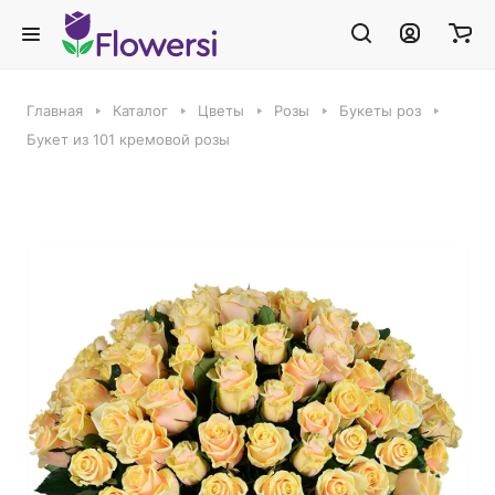
Главная
Каталог
Цветы
Розы
Букеты роз
Букет из 101 кремовой розы