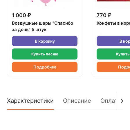
1 000 ₽
770 ₽
Воздушные шары "Спасибо
Конфеты в кор
за дочь" 5 штук
В корзину
В ко
Купить песню
Купить
Подробнее
Подр
Характеристики
Описание
Оплата