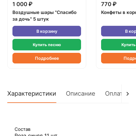
1 000 ₽
770 ₽
Воздушные шары "Спасибо
Конфеты в кор
за дочь" 5 штук
В корзину
В ко
Купить песню
Купить
Подробнее
Подр
Характеристики
Описание
Оплата
Состав
Роза синяя 11 шт.