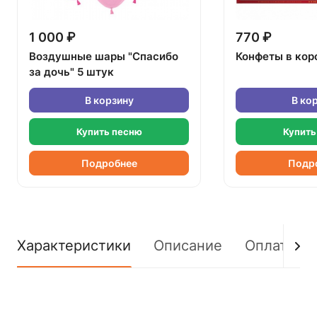
1 000 ₽
770 ₽
Воздушные шары "Спасибо
Конфеты в кор
за дочь" 5 штук
В корзину
В ко
Купить песню
Купить
Подробнее
Подр
Характеристики
Описание
Оплата