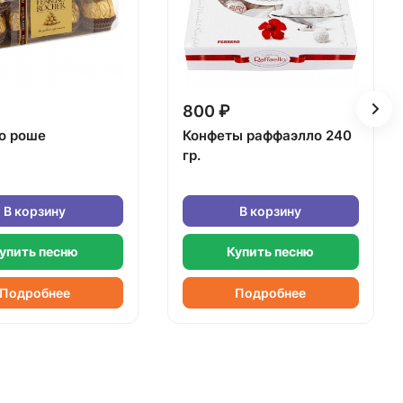
800 ₽
о роше
Конфеты раффаэлло 240
гр.
В корзину
В корзину
упить песню
Купить песню
Подробнее
Подробнее