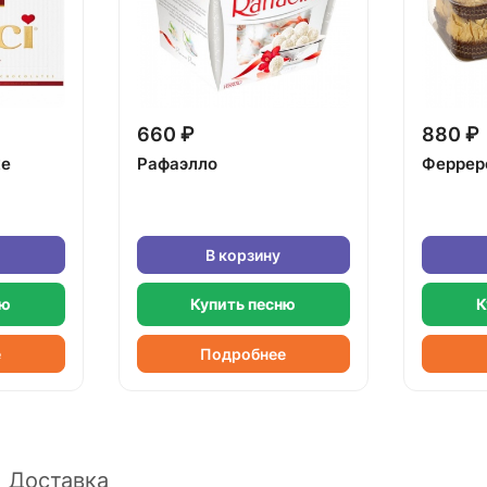
660 ₽
880 ₽
ке
Рафаэлло
Феррер
В корзину
ню
Купить песню
К
е
Подробнее
Доставка