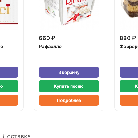
660 ₽
880 ₽
ке
Рафаэлло
Феррер
В корзину
ню
Купить песню
К
е
Подробнее
Доставка