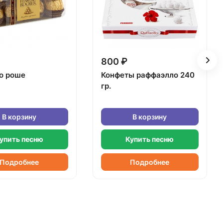
800 ₽
о роше
Конфеты раффаэлло 240
гр.
В корзину
В корзину
упить песню
Купить песню
Подробнее
Подробнее