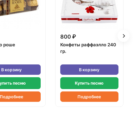
800 ₽
о роше
Конфеты раффаэлло 240
гр.
В корзину
В корзину
упить песню
Купить песню
Подробнее
Подробнее