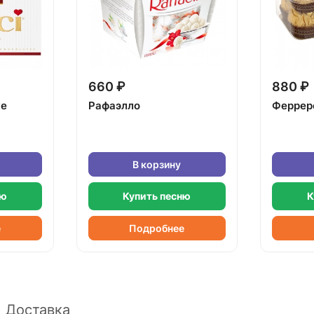
660 ₽
880 ₽
ке
Рафаэлло
Феррер
В корзину
ню
Купить песню
К
е
Подробнее
Доставка