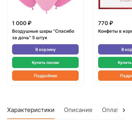
1 000 ₽
770 ₽
Воздушные шары "Спасибо
Конфеты в кор
за дочь" 5 штук
В корзину
В ко
Купить песню
Купить
Подробнее
Подр
Характеристики
Описание
Оплата