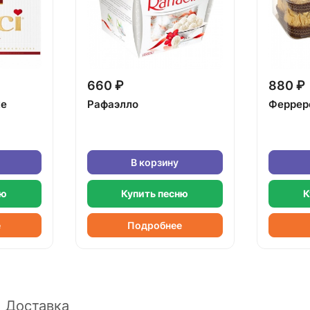
660 ₽
880 ₽
ке
Рафаэлло
Феррер
В корзину
ню
Купить песню
К
е
Подробнее
Доставка