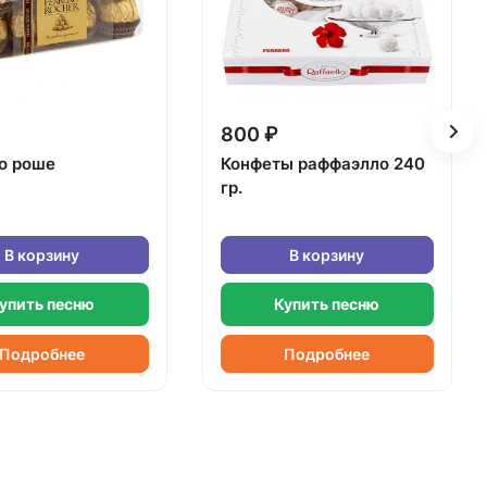
800 ₽
о роше
Конфеты раффаэлло 240
гр.
В корзину
В корзину
упить песню
Купить песню
Подробнее
Подробнее