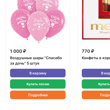
1 000 ₽
770 ₽
Воздушные шары "Спасибо
Конфеты в кор
за дочь" 5 штук
В корзину
В ко
Купить песню
Купить
Подробнее
Подр