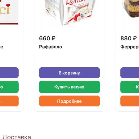
660 ₽
880 ₽
ке
Рафаэлло
Феррер
В корзину
ню
Купить песню
К
е
Подробнее
Доставка