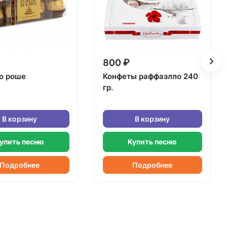
800 ₽
о роше
Конфеты раффаэлло 240
гр.
В корзину
В корзину
упить песню
Купить песню
Подробнее
Подробнее