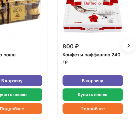
800 ₽
о роше
Конфеты раффаэлло 240
гр.
В корзину
В корзину
упить песню
Купить песню
Подробнее
Подробнее