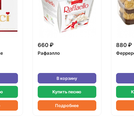
660 ₽
880 ₽
ке
Рафаэлло
Феррер
В корзину
ню
Купить песню
К
е
Подробнее