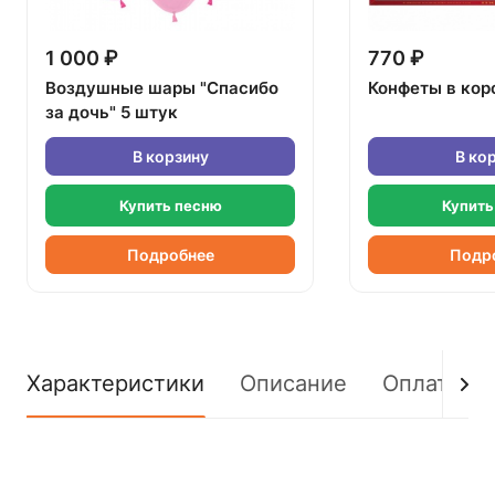
1 000 ₽
770 ₽
Воздушные шары "Спасибо
Конфеты в кор
за дочь" 5 штук
В корзину
В ко
Купить песню
Купить
Подробнее
Подр
Характеристики
Описание
Оплата