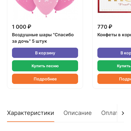
1 000 ₽
770 ₽
Воздушные шары "Спасибо
Конфеты в кор
за дочь" 5 штук
В корзину
В ко
Купить песню
Купить
Подробнее
Подр
Характеристики
Описание
Оплата