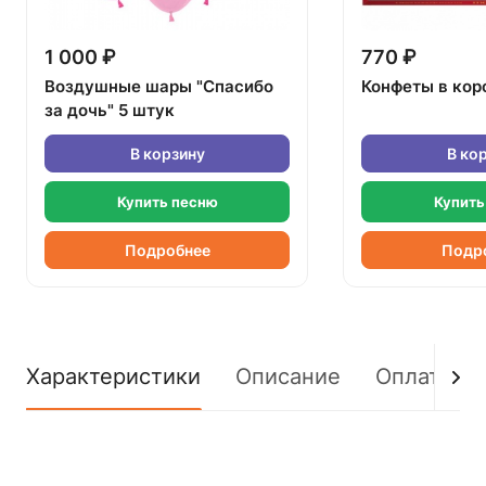
1 000 ₽
770 ₽
Воздушные шары "Спасибо
Конфеты в кор
за дочь" 5 штук
В корзину
В ко
Купить песню
Купить
Подробнее
Подр
Характеристики
Описание
Оплата