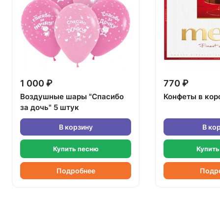
1 000 ₽
770 ₽
Воздушные шары "Спасибо
Конфеты в кор
за дочь" 5 штук
В корзину
В ко
Купить песню
Купить
Подробнее
Подр