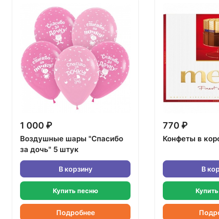
1 000 ₽
770 ₽
Воздушные шары "Спасибо
Конфеты в кор
за дочь" 5 штук
В корзину
В ко
Купить песню
Купить
Подробнее
Подр