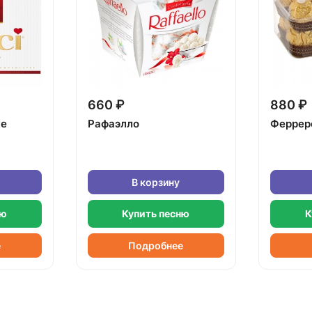
660 ₽
880 ₽
ке
Рафаэлло
Феррер
В корзину
ню
Купить песню
К
е
Подробнее