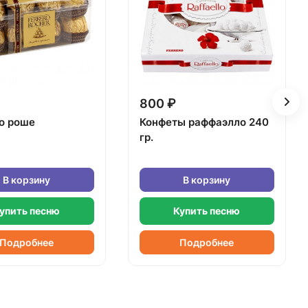
800 ₽
о роше
Конфеты раффаэлло 240
гр.
В корзину
В корзину
упить песню
Купить песню
Подробнее
Подробнее