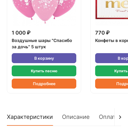
1 000 ₽
770 ₽
Воздушные шары "Спасибо
Конфеты в кор
за дочь" 5 штук
В корзину
В ко
Купить песню
Купить
Подробнее
Подр
Характеристики
Описание
Оплата