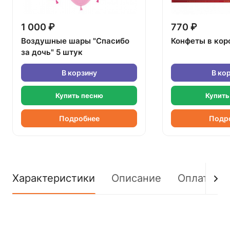
1 000 ₽
770 ₽
Воздушные шары "Спасибо
Конфеты в кор
за дочь" 5 штук
В корзину
В ко
Купить песню
Купить
Подробнее
Подр
Характеристики
Описание
Оплата