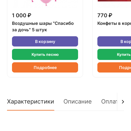
1 000 ₽
770 ₽
Воздушные шары "Спасибо
Конфеты в кор
за дочь" 5 штук
В корзину
В ко
Купить песню
Купить
Подробнее
Подр
Характеристики
Описание
Оплата