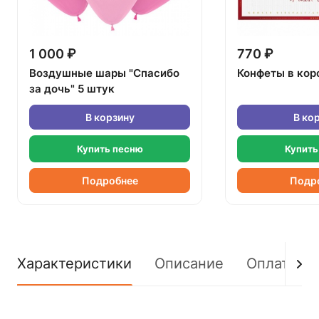
1 000 ₽
770 ₽
Воздушные шары "Спасибо
Конфеты в кор
за дочь" 5 штук
В корзину
В ко
Купить песню
Купить
Подробнее
Подр
Характеристики
Описание
Оплата