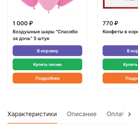
1 000 ₽
770 ₽
Воздушные шары "Спасибо
Конфеты в кор
за дочь" 5 штук
В корзину
В ко
Купить песню
Купить
Подробнее
Подр
Характеристики
Описание
Оплата