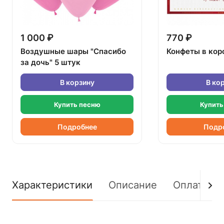
1 000 ₽
770 ₽
Воздушные шары "Спасибо
Конфеты в кор
за дочь" 5 штук
В корзину
В ко
Купить песню
Купить
Подробнее
Подр
Характеристики
Описание
Оплата