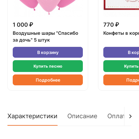
1 000 ₽
770 ₽
Воздушные шары "Спасибо
Конфеты в кор
за дочь" 5 штук
В корзину
В ко
Купить песню
Купить
Подробнее
Подр
Характеристики
Описание
Оплата