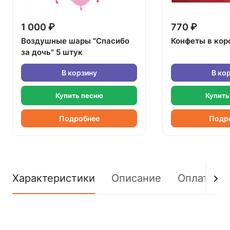
1 000 ₽
770 ₽
Воздушные шары "Спасибо
Конфеты в кор
за дочь" 5 штук
В корзину
В ко
Купить песню
Купить
Подробнее
Подр
Характеристики
Описание
Оплата