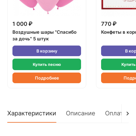
1 000 ₽
770 ₽
Воздушные шары "Спасибо
Конфеты в кор
за дочь" 5 штук
В корзину
В ко
Купить песню
Купить
Подробнее
Подр
Характеристики
Описание
Оплата