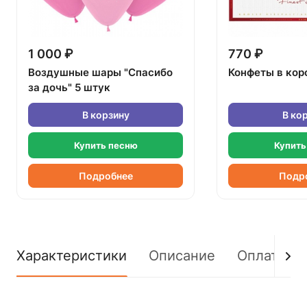
1 000 ₽
770 ₽
Воздушные шары "Спасибо
Конфеты в кор
за дочь" 5 штук
В корзину
В ко
Купить песню
Купить
Подробнее
Подр
Характеристики
Описание
Оплата