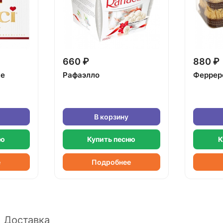
660 ₽
880 ₽
ке
Рафаэлло
Феррер
В корзину
ню
Купить песню
К
е
Подробнее
Доставка