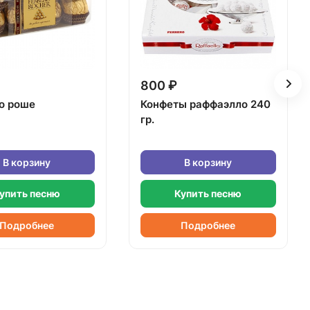
800 ₽
о роше
Конфеты раффаэлло 240
гр.
В корзину
В корзину
упить песню
Купить песню
Подробнее
Подробнее