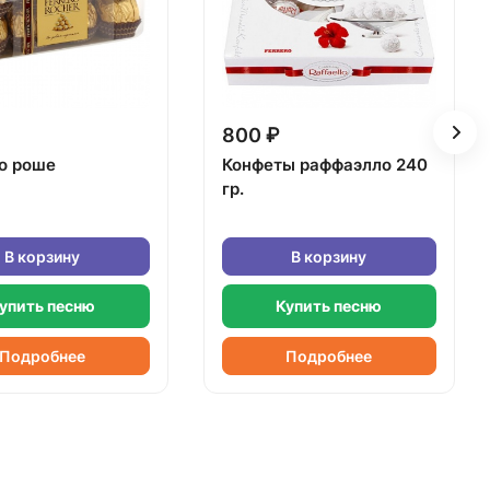
800 ₽
о роше
Конфеты раффаэлло 240
гр.
В корзину
В корзину
упить песню
Купить песню
Подробнее
Подробнее