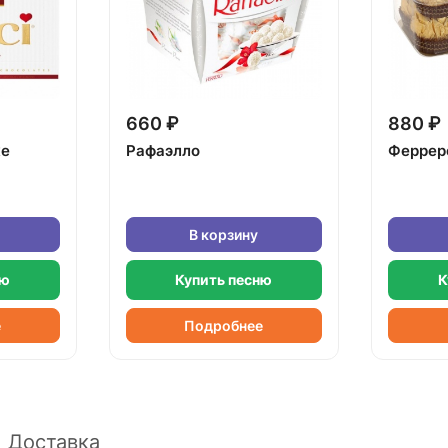
660 ₽
880 ₽
ке
Рафаэлло
Феррер
В корзину
ню
Купить песню
К
е
Подробнее
Доставка